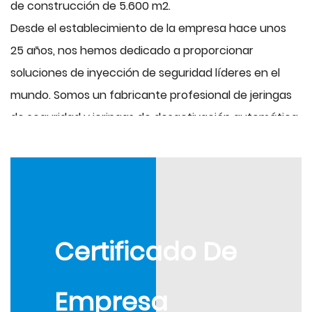
de construcción de 5.600 m2.
Desde el establecimiento de la empresa hace unos
25 años, nos hemos dedicado a proporcionar
soluciones de inyección de seguridad líderes en el
mundo. Somos un fabricante profesional de jeringas
de seguridad y jeringas de desactivación automática
que eliminan el riesgo de lesiones por pinchazos de
agujas contaminadas que pueden transmitir el VIH, la
hepatitis (B y C) y muchas otras enfermedades
infecciosas transmitidas por la sangre. Ahora
tenemos el molde de jeringa de colada semi-caliente,
Certificado De
el molde de extracción en espiral, el molde
compuesto de varilla de empuje, el molde de jeringa
Empresa
de desactivación automática de seguridad y más de