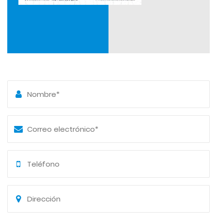
Moldes del Grupo de Motocicletas de Qianjiang, lo que
mejoró aún más nuestra capacidad para diseñar y
fabricar nuevos productos.
Numerosos años de experiencia práctica en la
fabricación de moldes han dotado a un equipo de
trabajadores cualificados con un alto nivel de
especialización y experiencia. Usamos UG, CAD, CAM,
ProE en la práctica. Contamos con una serie de
equipos necesarios para el diseño, la fabricación y las
pruebas, y desarrollamos un proceso general desde el
diseño de modelos 3D hasta el centro de
mecanizado. Nuestros moldes tienen una gran
intercambiabilidad de insertos de moldes y piezas en
funcionamiento, así como una larga vida útil.