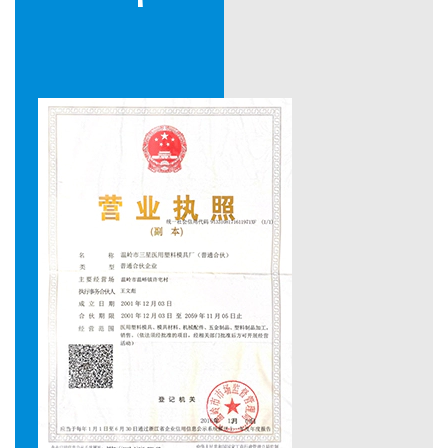
30 tipos de otros productos profesionales:
Producimos varios tipos de moldes de jeringa
desechables. Los productos auxiliares son bases de
agujas, vainas, infusión, etc., y equipos médicos,
moldes de plástico, etc. Cada año, producimos 210
juegos de moldes de jeringas que se venden en todo
el mundo a Singapur, Corea del Sur, México, Argentina,
Colombia, Perú, Vietnam, Rusia, Ucrania, Nigeria, Egipto,
Arabia Saudita y otros países o áreas. Recibimos un
gran aplauso de esos clientes.
En 2003, desarrollamos con éxito moldes de jeringa
desechables seguros y masterbatch transparente
multifuncional. En 2004, establecimos una
cooperación con el Instituto de Investigación de