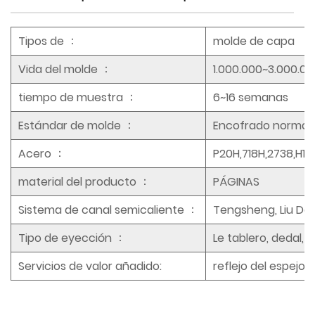
：
Tipos de
molde de capa
：
Vida del molde
1.000.000~3.000.0
：
tiempo de muestra
6~16 semanas
：
Estándar de molde
Encofrado normali
：
Acero
P20H,718H,2738,H1
：
material del producto
PÁGINAS
：
Sistema de canal semicaliente
Tengsheng, Liu Dao
：
Tipo de eyección
Le tablero, dedal, e
Servicios de valor añadido:
reflejo del espejo